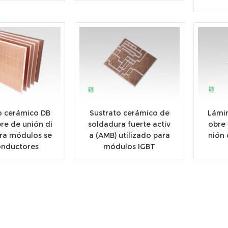
o cerámico DB
Sustrato cerámico de
Lámin
re de unión di
soldadura fuerte activ
obre
ara módulos se
a (AMB) utilizado para
nión 
nductores
módulos IGBT