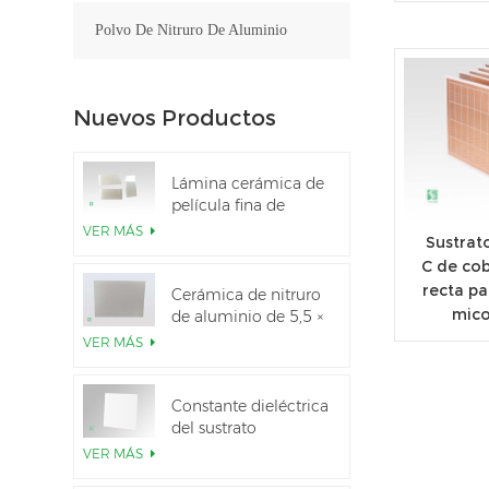
Polvo De Nitruro De Aluminio
Nuevos Productos
Lámina cerámica de
película fina de
nitruro de aluminio
VER MÁS
Sustrat
pulido personalizado
C de cob
recta p
Cerámica de nitruro
mico
de aluminio de 5,5 ×
7,5 pulgadas
VER MÁS
utilizada para el
módulo IGBT
Constante dieléctrica
del sustrato
cerámico Al2O3 al
VER MÁS
99,6 %