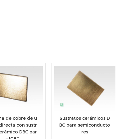
na de cobre de u
Sustratos cerámicos D
directa con sustr
BC para semiconducto
cerámico DBC par
res
a IGBT