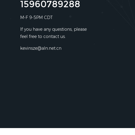
15960789288
M-F 9-5PM CDT
If you have any questions, please
feel free to contact us.
kevinsze@aln.net.cn