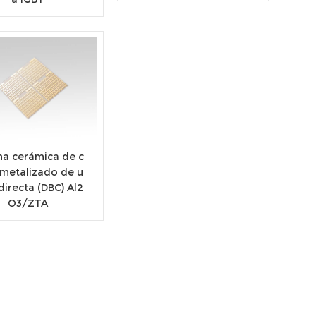
a cerámica de c
 metalizado de u
directa (DBC) Al2
O3/ZTA