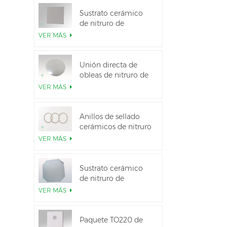
Sustrato cerámico
de nitruro de
aluminio de alta
VER MÁS
conductividad
térmica
Unión directa de
obleas de nitruro de
aluminio cerámico
VER MÁS
Anillos de sellado
cerámicos de nitruro
de aluminio para
VER MÁS
aislamiento
Sustrato cerámico
de nitruro de
aluminio de 12
VER MÁS
pulgadas GaN-on-
QST
Paquete TO220 de