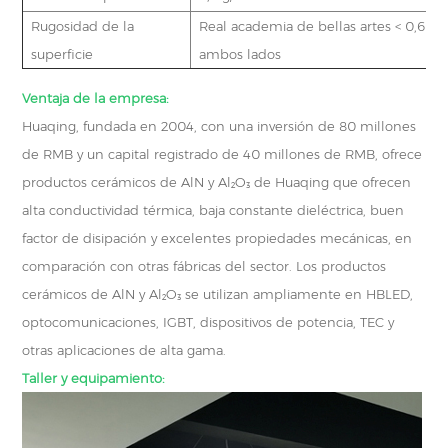
Rugosidad de la
Real academia de bellas artes < 0,6 μ
superficie
ambos lados
Ventaja de la empresa:
Huaqing, fundada en 2004, con una inversión de 80 millones
de RMB y un capital registrado de 40 millones de RMB, ofrece
productos cerámicos de AlN y Al₂O₃ de Huaqing que ofrecen
alta conductividad térmica, baja constante dieléctrica, buen
factor de disipación y excelentes propiedades mecánicas, en
comparación con otras fábricas del sector. Los productos
cerámicos de AlN y Al₂O₃ se utilizan ampliamente en HBLED,
optocomunicaciones, IGBT, dispositivos de potencia, TEC y
otras aplicaciones de alta gama.
Taller y equipamiento: