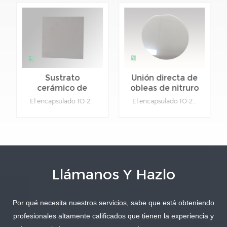
Sustrato
Unión directa de
cerámico de
obleas de nitruro
nitruro de
de aluminio
El encapsulado TO-220 es un "encapsulado de potencia" diseñado para semiconductores de potencia y un ejemplo de diseño de orificio pasante en lugar de tecnología de montaje superficial. Los encapsulados TO-220 pueden montarse en un disipador de calor (cerámica de nitruro de aluminio) para disipar varios vatios de calor residual. En un "disipador de calor infinito", este puede ser de 50 W o más. 1.Material: nitruro de aluminio. 2. Función: aislamiento y disipación de calor cerámico. 3.Tipo:Cerámica. 4.Color:Gris. 5.Se puede personalizar: sí, proporcione dibujos para productos específicos.
El encapsulado TO-220 es un "encapsulado de potencia" diseñado para semiconductores de potencia y un ejemplo de diseño de orificio pasante en lugar de tecnología de montaje superficial. Los encapsulados TO-220 pueden montarse en un disipador de calor (cerámica de nitruro de aluminio) para disipar varios vatios de calor residual. En un "disipador de calor infinito", este puede ser de 50 W o más. 1.Material: nitruro de aluminio. 2. Función: aislamiento y disipación de calor cerámico. 3.Tipo:Cerámica. 4.Color:Gris. 5.Se puede personalizar: sí, proporcione dibujos para productos específicos.
aluminio de alta
cerámico
conductividad
térmica
Llámanos Y Hazlo
Por qué necesita nuestros servicios, sabe que está obteniendo
APRENDE MÁS
APRENDE MÁS
profesionales altamente calificados que tienen la experiencia y