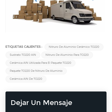
ETIQUETAS CALIENTES :
Nitruro De Aluminio Cerámico TO220
Sustrato TO220 AlN
Nitruro De Aluminio Para TO220
Cerámica AlN Utilizada Para El Paquete TO220
Paquete TO220 De Nitruro De Aluminio
Cerámica AlN De TO220
Dejar Un Mensaje