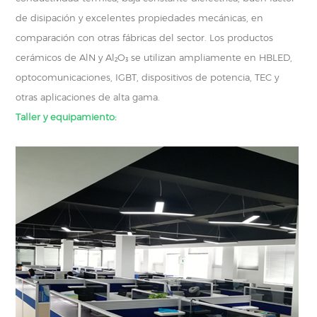
de disipación y excelentes propiedades mecánicas, en
comparación con otras fábricas del sector. Los productos
cerámicos de AlN y Al₂O₃ se utilizan ampliamente en HBLED,
optocomunicaciones, IGBT, dispositivos de potencia, TEC y
otras aplicaciones de alta gama.
Taller y equipamiento: