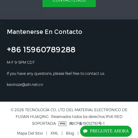
Mantenerse En Contacto
+86 15960789288
M-F 9-5PM CDT
If you have any questions, please feel free to contact us.
kevinsze@aln.net.cn
© 2026 TECNOLOGÍA CO., LTD DEL MATERIAL ELECTRÓNICO DE
FUJIAN HUAQING . Reservados todos los derechos IPv6 RED
SOPORTADA
闽ICP备19012761号-1
PREGUNTE AHORA
Mapa Del Sitio
|
XML
|
Blog
|
Política De Privacidad