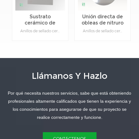
Sustrato
Unión directa de
cerámico de
obleas de nitruro
nitruro de
de aluminio
Anillos de sellado cerámicos de nitruro de aluminio para tratamiento térmico de alta frecuenciaHecho de cerámica de precisión, con buen efecto de sellado y aislamiento de anillos de cerámica aln, se puede utilizar en el tratamiento térmico de porcelana de alta frecuencia.Detalles del producto:1.Material: nitruro de aluminio.2.Función: dispositivo aislante cerámico.3.Tipo: Anillo de cerámica.4.Color: Gris.5.Se puede personalizar: sí, proporcione dibujos para productos específicos.
Anillos de sellado cerámicos de nitruro de aluminio para tratamiento térmico de alta frecuenciaHecho de cerámica de precisión, con buen efecto de sellado y aislamiento de anillos de cerámica aln, se puede utilizar en el tratamiento térmico de porcelana de alta frecuencia.Detalles del producto:1.Material: nitruro de aluminio.2.Función: dispositivo aislante cerámico.3.Tipo: Anillo de cerámica.4.Color: Gris.5.Se puede personalizar: sí, proporcione dibujos para productos específicos.
aluminio de alta
cerámico
conductividad
térmica
Llámanos Y Hazlo
Por qué necesita nuestros servicios, sabe que está obteniendo
APRENDE MÁS
APRENDE MÁS
profesionales altamente calificados que tienen la experiencia y
los conocimientos para asegurarse de que su proyecto se
realice correctamente y funcione.
CONTÁCTENOS