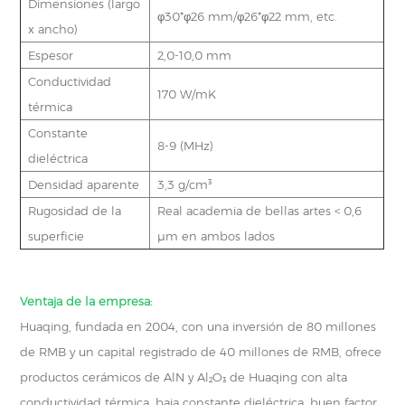
Dimensiones (largo
φ30*φ26 mm/φ26*φ22 ​​mm, etc.
x ancho)
Espesor
2,0-10,0 mm
Conductividad
170 W/mK
térmica
Constante
8-9 (MHz)
dieléctrica
Densidad aparente
3,3 g/cm³
Rugosidad de la
Real academia de bellas artes < 0,6
superficie
μm en ambos lados
Ventaja de la empresa:
Huaqing, fundada en 2004, con una inversión de 80 millones
de RMB y un capital registrado de 40 millones de RMB, ofrece
productos cerámicos de AlN y Al₂O₃ de Huaqing con alta
conductividad térmica, baja constante dieléctrica, buen factor