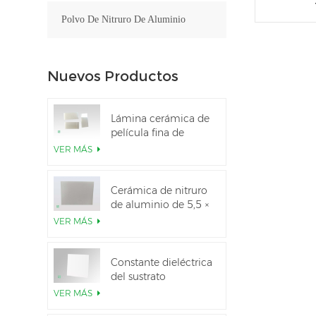
Polvo De Nitruro De Aluminio
Nuevos Productos
Lámina cerámica de
película fina de
nitruro de aluminio
VER MÁS
pulido personalizado
Cerámica de nitruro
de aluminio de 5,5 ×
7,5 pulgadas
VER MÁS
utilizada para el
módulo IGBT
Constante dieléctrica
del sustrato
cerámico Al2O3 al
VER MÁS
99,6 %