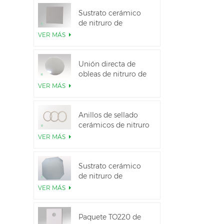
Sustrato cerámico
de nitruro de
aluminio de alta
VER MÁS
conductividad
térmica
Unión directa de
obleas de nitruro de
aluminio cerámico
VER MÁS
Anillos de sellado
cerámicos de nitruro
de aluminio para
VER MÁS
aislamiento
Sustrato cerámico
de nitruro de
aluminio de 12
VER MÁS
pulgadas GaN-on-
QST
Paquete TO220 de