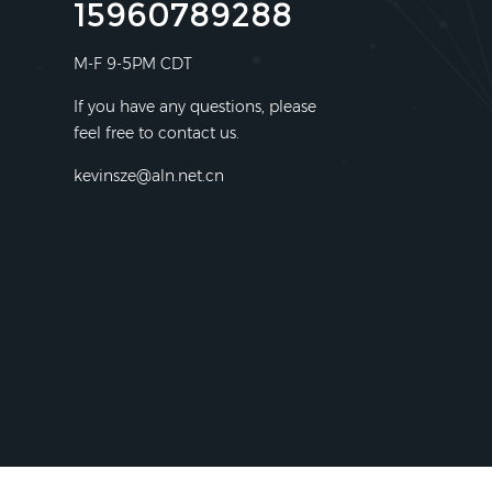
15960789288
M-F 9-5PM CDT
If you have any questions, please
feel free to contact us.
kevinsze@aln.net.cn