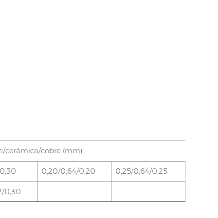
re/cerámica/cobre (mm)
/0,30
0,20/0,64/0,20
0,25/0,64/0,25
0,30/0,
2/0,30