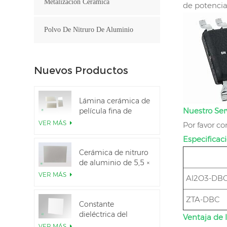
Metalización Cerámica
de potencia
Polvo De Nitruro De Aluminio
Nuevos Productos
Lámina cerámica de
Nuestro Serv
película fina de
nitruro de aluminio
VER MÁS
Por favor c
pulido
Especificaci
personalizado
Cerámica de nitruro
de aluminio de 5,5 ×
7,5 pulgadas
VER MÁS
Al2O3-DB
utilizada para el
módulo IGBT
ZTA-DBC
Constante
dieléctrica del
Ventaja de 
sustrato cerámico
VER MÁS