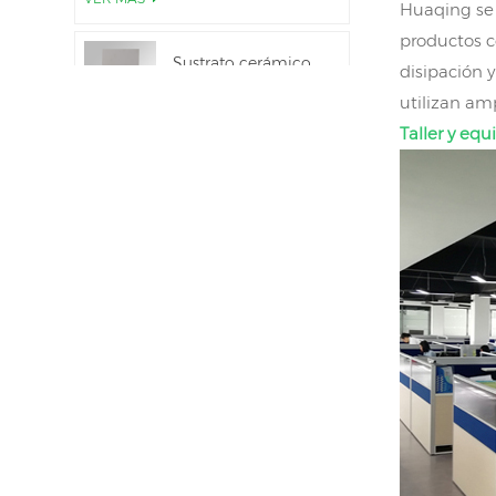
Huaqing se 
Al2O3 al 99,6 %
productos c
Sustrato cerámico
disipación 
de nitruro de
utilizan am
aluminio de alta
VER MÁS
conductividad
Taller y eq
térmica
Unión directa de
obleas de nitruro de
aluminio cerámico
VER MÁS
Anillos de sellado
cerámicos de
nitruro de aluminio
VER MÁS
para aislamiento
Sustrato cerámico
de nitruro de
aluminio de 12
VER MÁS
pulgadas GaN-on-
QST