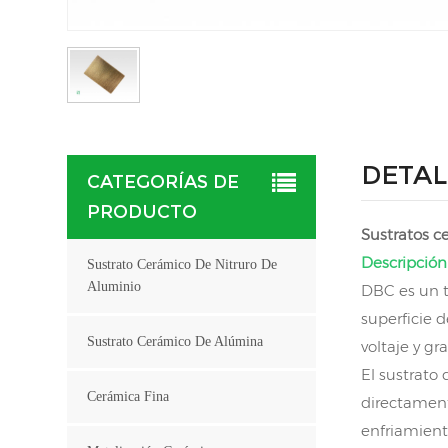
DETAL
CATEGORÍAS DE
PRODUCTO
Sustratos 
Descripción
Sustrato Cerámico De Nitruro De
Aluminio
DBC es un t
superficie 
Sustrato Cerámico De Alúmina
voltaje y gr
El sustrato
Cerámica Fina
directament
enfriamiento