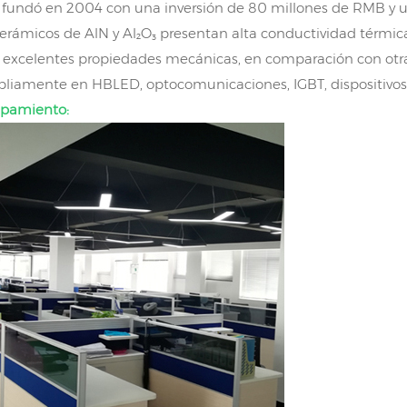
fundó en 2004 con una inversión de 80 millones de RMB y un
erámicos de AlN y Al₂O₃ presentan alta conductividad térmica,
y excelentes propiedades mecánicas, en comparación con otras
pliamente en HBLED, optocomunicaciones, IGBT, dispositivos 
uipamiento: