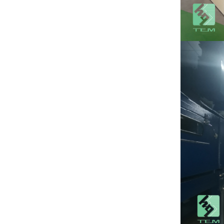
Paquete TO220 de
sustrato cerámico
de AlN
VER MÁS