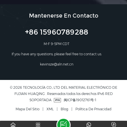
Mantenerse En Contacto
+86 15960789288
M-F 9-5PM CDT
If you have any questions, please feel free to contact us.
kevinsze@aln.net.cn
© 2026 TECNOLOGÍA CO., LTD DEL MATERIAL ELECTRÓNICO DE
FUJIAN HUAQING . Reservados todos los derechos IPv6 RED
SOPORTADA
闽ICP备19012761号-1
Mapa Del Sitio
|
XML
|
Blog
|
Política De Privacidad