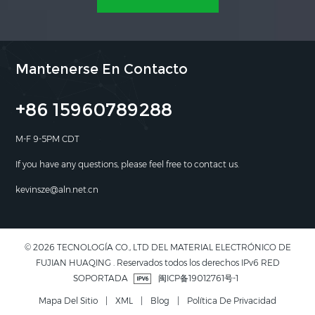
Mantenerse En Contacto
+86 15960789288
M-F 9-5PM CDT
If you have any questions, please feel free to contact us.
kevinsze@aln.net.cn
© 2026 TECNOLOGÍA CO., LTD DEL MATERIAL ELECTRÓNICO DE
FUJIAN HUAQING . Reservados todos los derechos IPv6 RED
SOPORTADA
闽ICP备19012761号-1
Mapa Del Sitio
|
XML
|
Blog
|
Política De Privacidad