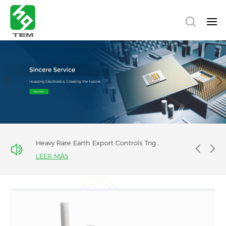
Nueva empresa nacional ESPECIAL "PEQUEÑO GIGANTE" (Fujian Huaqing)
LEER MÁS