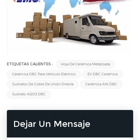
ETIQUETAS CALIENTES :
Hoja De Cerámica Metalizada
Cerámica DBC Para Vehículo Eléctrico
EV DBC Cerámica
Sustratos De Cobre De Unión Directa
Cerámica AlN DBC
Sustrato Al2O3 DBC
Dejar Un Mensaje