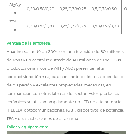
Al
O
-
2
3
0,20/0,38/0,20
0,25/0,38/0,25
0,3/0,38/0,30
0,20
DBC
ZTA-
0,20/0,32/0,20
0,25/0,32/0,25
0,30/0,32/0,30
DBC
Ventaja de la empresa:
Huaqing se fundó en 2004 con una inversión de 80 millones
de RMB y un capital registrado de 40 millones de RMB. Sus
productos cerámicos de AlN y Al₂O₃ presentan alta
conductividad térmica, baja constante dieléctrica, buen factor
de disipación y excelentes propiedades mecánicas, en
comparación con otras fábricas del sector. Estos productos
cerámicos se utilizan ampliamente en LED de alta potencia
(HELED), optocomunicaciones, IGBT, dispositivos de potencia,
TEC y otras aplicaciones de alta gama.
Taller y equipamiento: