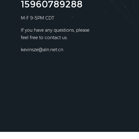
15960789288
M-F 9-5PM CDT
If you have any questions, please
feel free to contact us.
kevinsze@aln.net.cn