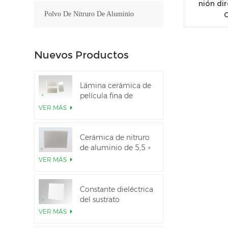
nión dir
Polvo De Nitruro De Aluminio
Nuevos Productos
Lámina cerámica de
película fina de
nitruro de aluminio
VER MÁS
pulido personalizado
Cerámica de nitruro
de aluminio de 5,5 ×
7,5 pulgadas
VER MÁS
utilizada para el
módulo IGBT
Constante dieléctrica
del sustrato
cerámico Al2O3 al
VER MÁS
99,6 %