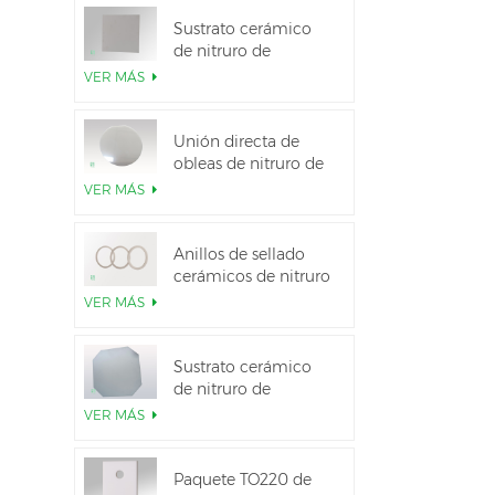
Sustrato cerámico
de nitruro de
aluminio de alta
VER MÁS
conductividad
térmica
Unión directa de
obleas de nitruro de
aluminio cerámico
VER MÁS
Anillos de sellado
cerámicos de nitruro
de aluminio para
VER MÁS
aislamiento
Sustrato cerámico
de nitruro de
aluminio de 12
VER MÁS
pulgadas GaN-on-
QST
Paquete TO220 de