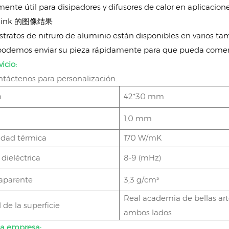
nte útil para disipadores y difusores de calor en aplicacione
stratos de nitruro de aluminio están disponibles en varios ta
 podemos enviar su pieza rápidamente para que pueda comen
icio:
ontáctenos para personalización.
n
42*30 mm
1,0 mm
idad térmica
170 W/mK
dieléctrica
8-9 (mHz)
aparente
3,3 g/cm³
Real academia de bellas ar
de la superficie
ambos lados
la empresa: