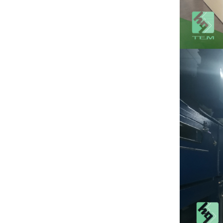
Sustrato cerámico
de nitruro de
aluminio de 12
VER MÁS
pulgadas GaN-on-
QST
Paquete TO220 de
sustrato cerámico
de AlN
VER MÁS