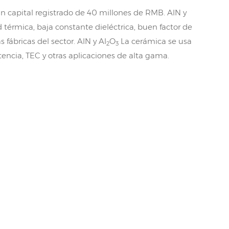
 capital registrado de 40 millones de RMB. AlN y
térmica, baja constante dieléctrica, buen factor de
fábricas del sector. AlN y Al
O
La cerámica se usa
2
3
ncia, TEC y otras aplicaciones de alta gama.