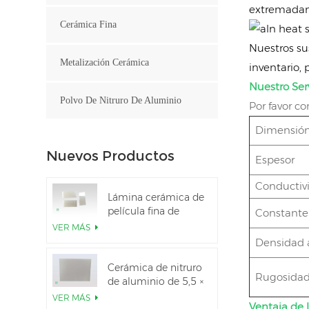
extremadame
Cerámica Fina
Nuestros su
Metalización Cerámica
inventario,
Nuestro Serv
Polvo De Nitruro De Aluminio
Por favor c
Dimensió
Nuevos Productos
Espesor
Conductiv
Lámina cerámica de
película fina de
Constante 
nitruro de aluminio
VER MÁS
pulido
Densidad 
personalizado
Cerámica de nitruro
Rugosidad 
de aluminio de 5,5 ×
7,5 pulgadas
VER MÁS
Ventaja de 
utilizada para el