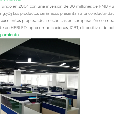
fundó en 2004 con una inversión de 80 millones de RMB y un
ng.
O
Los productos cerámicos presentan alta conductividad 
2
3
y excelentes propiedades mecánicas en comparación con otras 
 en HEBLED, optocomunicaciones, IGBT, dispositivos de pote
uipamiento: