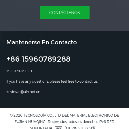
CONTÁCTENOS
Mantenerse En Contacto
+86 15960789288
M-F 9-5PM CDT
If you have any questions, please feel free to contact us.
kevinsze@aln.net.cn
© 2026 TECNOLOGÍA CO., LTD DEL MATERIAL ELECTRÓNICO DE
FUJIAN HUAQING . Reservados todos los derechos IPv6 RED
SOPORTADA
闽ICP备19012761号-1