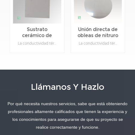
Sustrato
Unión directa de
cerámico de
obleas de nitruro
nitruro de
de aluminio
La conductividad térmica del nitruro de aluminio es hasta siete veces mayor que la de las cerámicas de alúmina más utilizadas, mientras que la baja constante dieléctrica proporciona excelentes propiedades eléctricas que rivalizan con las de la alúmina, una expansión térmica similar a la del silicio, alta resistencia, baja densidad y no toxicidad.Detalles del producto:Material: Nitruro de aluminio.Función: Disipación de calor y aislamiento cerámico.Tipo: Cerámica.Color:gris.Se puede personalizar: Sí, proporcione dibujos de productos específicos.
La conductividad térmica del nitruro de aluminio es hasta siete veces mayor que la de las cerámicas de alúmina más utilizadas, mientras que la baja constante dieléctrica proporciona excelentes propiedades eléctricas que rivalizan con las de la alúmina, una expansión térmica similar a la del silicio, alta resistencia, baja densidad y no toxicidad.Detalles del producto:Material: Nitruro de aluminio.Función: Disipación de calor y aislamiento cerámico.Tipo: Cerámica.Color:gris.Se puede personalizar: Sí, proporcione dibujos de productos específicos.
aluminio de alta
cerámico
conductividad
térmica
Llámanos Y Hazlo
Por qué necesita nuestros servicios, sabe que está obteniendo
APRENDE MÁS
APRENDE MÁS
profesionales altamente calificados que tienen la experiencia y
los conocimientos para asegurarse de que su proyecto se
realice correctamente y funcione.