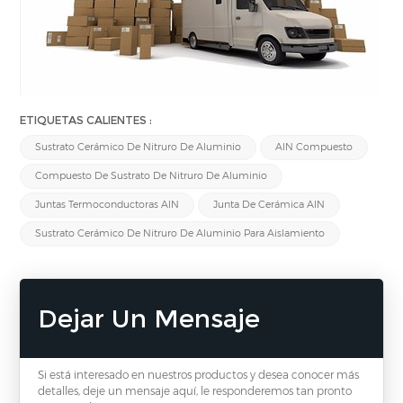
ETIQUETAS CALIENTES :
Sustrato Cerámico De Nitruro De Aluminio
AlN Compuesto
Compuesto De Sustrato De Nitruro De Aluminio
Juntas Termoconductoras AlN
Junta De Cerámica AlN
Sustrato Cerámico De Nitruro De Aluminio Para Aislamiento
Dejar Un Mensaje
Si está interesado en nuestros productos y desea conocer más
detalles, deje un mensaje aquí, le responderemos tan pronto