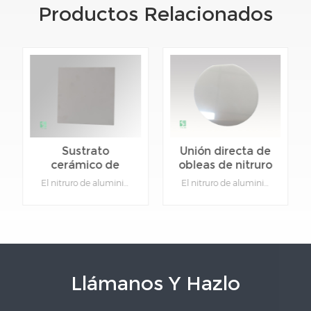
Productos Relacionados
Sustrato
Unión directa de
cerámico de
obleas de nitruro
nitruro de
de aluminio
El nitruro de aluminio es un sustrato duro, de alta pureza, denso y no poroso. Ofrece excelente conductividad térmica y uniformidad, resistencia superior a la humedad y a los productos químicos, y excelente adaptabilidad a diferentes tamaños y formas.Detalles del producto:Material: Nitruro de aluminioFunción: Cerámica de aislamiento y disipación de calor.Tipo: Cerámica.Color: Gris.Se puede personalizar: Sí, proporcione dibujos de productos específicos.
El nitruro de aluminio es un sustrato duro, de alta pureza, denso y no poroso. Ofrece excelente conductividad térmica y uniformidad, resistencia superior a la humedad y a los productos químicos, y excelente adaptabilidad a diferentes tamaños y formas.Detalles del producto:Material: Nitruro de aluminioFunción: Cerámica de aislamiento y disipación de calor.Tipo: Cerámica.Color: Gris.Se puede personalizar: Sí, proporcione dibujos de productos específicos.
aluminio de alta
cerámico
conductividad
térmica
Llámanos Y Hazlo