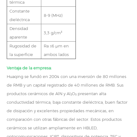
térmica
Constante
8-9 (MHz)
dieléctrica
Densidad
3,3 g/cm³
aparente
Rugosidad de
Ra ≤6 μm en
la superficie
ambos lados
Ventaja de la empresa:
Huaqing se fundó en 2004 con una inversión de 80 millones
de RMB y un capital registrado de 40 millones de RMB. Sus
productos cerámicos de AlN y Al₂O₃ presentan alta
conductividad térmica, baja constante dieléctrica, buen factor
de disipación y excelentes propiedades mecánicas, en
comparación con otras fábricas del sector. Estos productos
cerámicos se utilizan ampliamente en HBLED,
optocomunicaciones, IGBT, dispositivos de potencia, TEC y