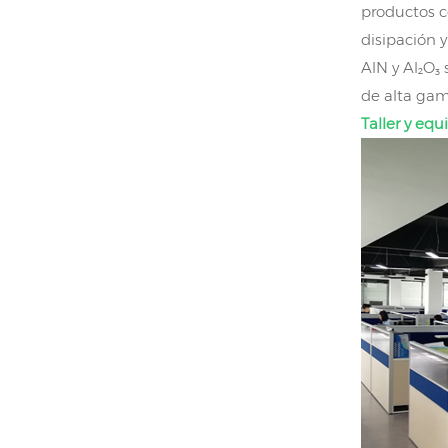
productos c
Paquete TO220 de
sustrato cerámico
disipación 
de AlN
VER MÁS
AlN y Al₂O₃
de alta gam
Taller y eq