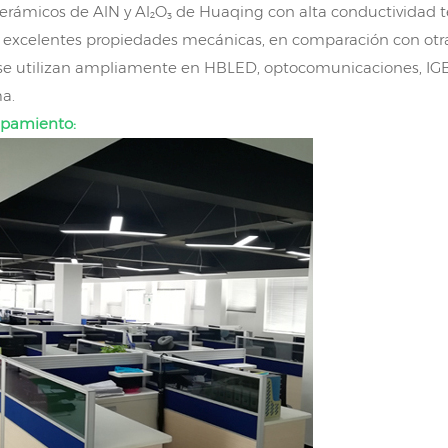
erámicos de AlN y Al₂O₃ de Huaqing con alta conductividad té
y excelentes propiedades mecánicas, en comparación con otras
 se utilizan ampliamente en HBLED, optocomunicaciones, IGBT,
a.
uipamiento: