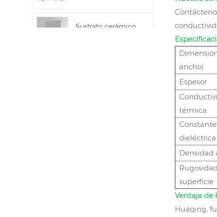
Al2O3 al 99,6 %
Contáctenos
conductivi
Sustrato cerámico
de nitruro de
Especificaci
aluminio de alta
VER MÁS
Dimensione
conductividad
térmica
ancho)
Unión directa de
Espesor
obleas de nitruro de
aluminio cerámico
Conductiv
VER MÁS
térmica
Constante
Anillos de sellado
cerámicos de
dieléctrica
nitruro de aluminio
VER MÁS
Densidad 
para aislamiento
Rugosidad
Sustrato cerámico
superficie
de nitruro de
aluminio de 12
Ventaja de 
VER MÁS
pulgadas GaN-on-
Huaqing, fu
QST