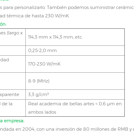
 para personalizarlo. También podemos suministrar cerámica
dad térmica de hasta 230 W/mK.
ón:
s (largo x
114,3 mm x 114,3 mm, etc.
0,25-2,0 mm
idad
170-230 W/mK
8-9 (MHz)
aparente
3,3 g/cm³
 de la
Real academia de bellas artes < 0,6 μm en
ambos lados
la empresa:
ndada en 2004, con una inversión de 80 millones de RMB y u