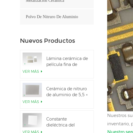
Metalización Cerámica
Polvo De Nitruro De Aluminio
Nuevos Productos
Lámina cerámica de
película fina de
nitruro de aluminio
VER MÁS
pulido
personalizado
Cerámica de nitruro
de aluminio de 5,5 ×
7,5 pulgadas
VER MÁS
utilizada para el
módulo IGBT
Nuestros su
Constante
inventario,
dieléctrica del
sustrato cerámico
Nuestro serv
VER MÁS