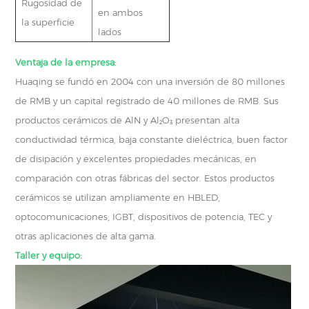
Rugosidad de
en ambos
la superficie
lados
Ventaja de la empresa:
Huaqing se fundó en 2004 con una inversión de 80 millones
de RMB y un capital registrado de 40 millones de RMB. Sus
productos cerámicos de AlN y Al₂O₃ presentan alta
conductividad térmica, baja constante dieléctrica, buen factor
de disipación y excelentes propiedades mecánicas, en
comparación con otras fábricas del sector. Estos productos
cerámicos se utilizan ampliamente en HBLED,
optocomunicaciones, IGBT, dispositivos de potencia, TEC y
otras aplicaciones de alta gama.
Taller y equipo: