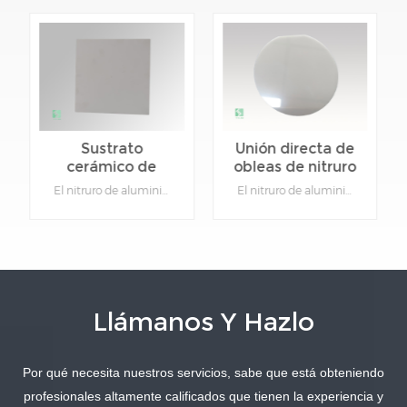
Sustrato
Unión directa de
cerámico de
obleas de nitruro
nitruro de
de aluminio
El nitruro de aluminio (AlN) tiene una conductividad térmica muy alta, lo que permite que esta cerámica única se extienda y elimine el calor rápidamente.Detalles del producto:Material: Nitruro de aluminioFunción: Aislamiento y disipación de calor.Tipo: Cerámica.Color: Gris.Se puede personalizar: Sí, proporcione dibujos de productos específicos.
El nitruro de aluminio (AlN) tiene una conductividad térmica muy alta, lo que permite que esta cerámica única se extienda y elimine el calor rápidamente.Detalles del producto:Material: Nitruro de aluminioFunción: Aislamiento y disipación de calor.Tipo: Cerámica.Color: Gris.Se puede personalizar: Sí, proporcione dibujos de productos específicos.
aluminio de alta
cerámico
conductividad
térmica
Llámanos Y Hazlo
Por qué necesita nuestros servicios, sabe que está obteniendo
APRENDE MÁS
APRENDE MÁS
profesionales altamente calificados que tienen la experiencia y