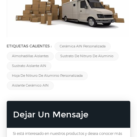
ETIQUETAS CALIENTES :
Cerámica AlN Personalizada
Almohadillas Aislantes
Sustrato De Nitruro De Aluminio
Sustrato Aislante AlN
Hoja De Nitruro De Aluminio Personalizada
Aislante Cerámico AlN
Dejar Un Mensaje
Si está interesado en nuestros productos y desea conocer más