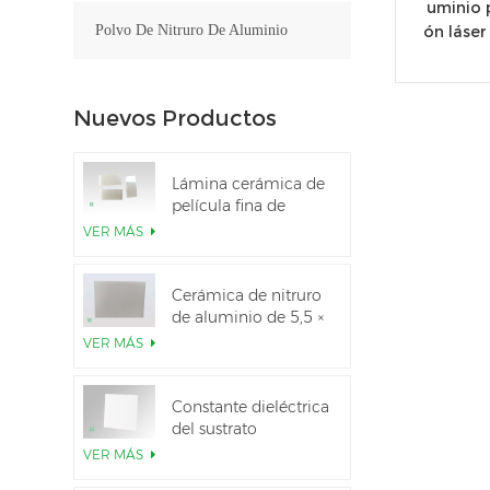
uminio 
ón láser
Polvo De Nitruro De Aluminio
Nuevos Productos
Lámina cerámica de
película fina de
nitruro de aluminio
VER MÁS
pulido personalizado
Cerámica de nitruro
de aluminio de 5,5 ×
7,5 pulgadas
VER MÁS
utilizada para el
módulo IGBT
Constante dieléctrica
del sustrato
cerámico Al2O3 al
VER MÁS
99,6 %