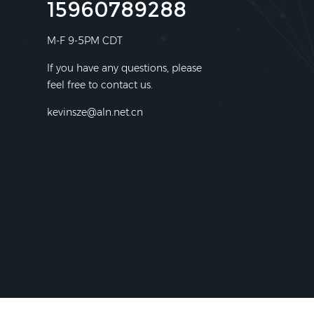
15960789288
M-F 9-5PM CDT
If you have any questions, please
feel free to contact us.
kevinsze@aln.net.cn