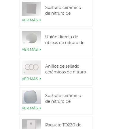
Sustrato cerámico
de nitruro de
aluminio de alta
VER MÁS
conductividad
térmica
Unión directa de
obleas de nitruro de
aluminio cerámico
VER MÁS
Anillos de sellado
cerámicos de nitruro
de aluminio para
VER MÁS
aislamiento
Sustrato cerámico
de nitruro de
aluminio de 12
VER MÁS
pulgadas GaN-on-
QST
Paquete TO220 de