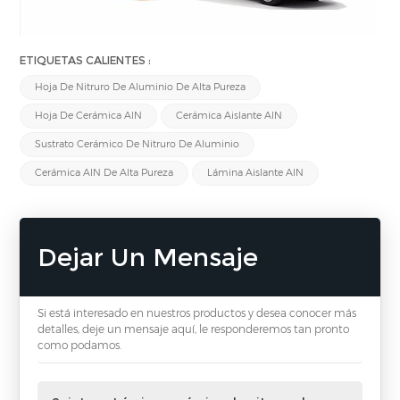
ETIQUETAS CALIENTES :
Hoja De Nitruro De Aluminio De Alta Pureza
Hoja De Cerámica AlN
Cerámica Aislante AlN
Sustrato Cerámico De Nitruro De Aluminio
Cerámica AlN De Alta Pureza
Lámina Aislante AlN
Dejar Un Mensaje
Si está interesado en nuestros productos y desea conocer más
detalles, deje un mensaje aquí, le responderemos tan pronto
como podamos.