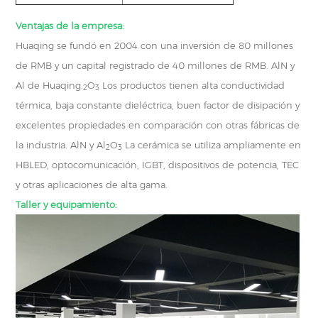
Ventajas de la empresa:
Huaqing se fundó en 2004 con una inversión de 80 millones
de RMB y un capital registrado de 40 millones de RMB. AlN y
Al de Huaqing.
O
Los productos tienen alta conductividad
2
3
térmica, baja constante dieléctrica, buen factor de disipación y
excelentes propiedades en comparación con otras fábricas de
la industria. AlN y Al
O
La cerámica se utiliza ampliamente en
2
3
HBLED, optocomunicación, IGBT, dispositivos de potencia, TEC
y otras aplicaciones de alta gama.
Taller y equipamiento: