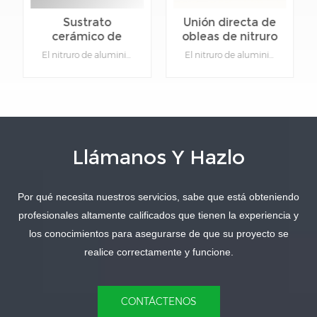
Sustrato
Unión directa de
cerámico de
obleas de nitruro
nitruro de
de aluminio
El nitruro de aluminio (AlN) es un material excelente si se requiere alta conductividad térmica y aislamiento eléctrico, lo que lo hace ideal para la gestión térmica y aplicaciones eléctricas.Detalles del producto:Material: Nitruro de aluminioFunción: Cerámica de aislamiento y disipación de calor.Tipo: Cerámica.Color: Gris.Se puede personalizar: Sí, proporcione dibujos para productos específicos.
El nitruro de aluminio (AlN) es un material excelente si se requiere alta conductividad térmica y aislamiento eléctrico, lo que lo hace ideal para la gestión térmica y aplicaciones eléctricas.Detalles del producto:Material: Nitruro de aluminioFunción: Cerámica de aislamiento y disipación de calor.Tipo: Cerámica.Color: Gris.Se puede personalizar: Sí, proporcione dibujos para productos específicos.
aluminio de alta
cerámico
conductividad
térmica
Llámanos Y Hazlo
Por qué necesita nuestros servicios, sabe que está obteniendo
APRENDE MÁS
APRENDE MÁS
profesionales altamente calificados que tienen la experiencia y
los conocimientos para asegurarse de que su proyecto se
realice correctamente y funcione.
CONTÁCTENOS