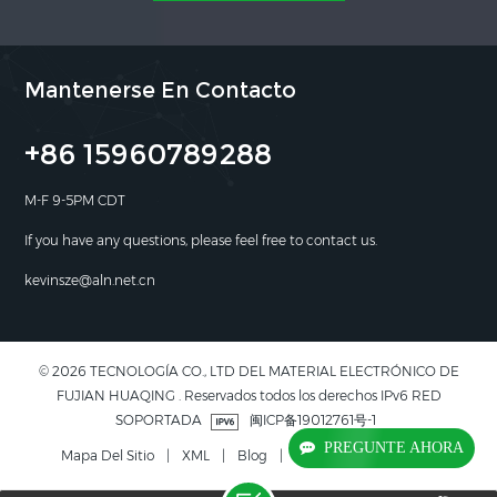
Mantenerse En Contacto
+86 15960789288
M-F 9-5PM CDT
If you have any questions, please feel free to contact us.
kevinsze@aln.net.cn
© 2026 TECNOLOGÍA CO., LTD DEL MATERIAL ELECTRÓNICO DE
FUJIAN HUAQING . Reservados todos los derechos IPv6 RED
SOPORTADA
闽ICP备19012761号-1
PREGUNTE AHORA
Mapa Del Sitio
|
XML
|
Blog
|
Política De Privacidad