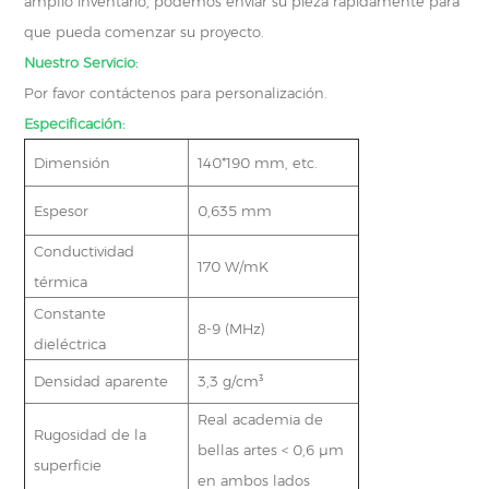
amplio inventario, podemos enviar su pieza rápidamente para
que pueda comenzar su proyecto.
Nuestro Servicio:
Por favor contáctenos para personalización.
Especificación:
Dimensión
140*190 mm, etc.
Espesor
0,635 mm
Conductividad
170 W/mK
térmica
Constante
8-9 (MHz)
dieléctrica
Densidad aparente
3,3 g/cm³
Real academia de
Rugosidad de la
bellas artes < 0,6 μm
superficie
en ambos lados