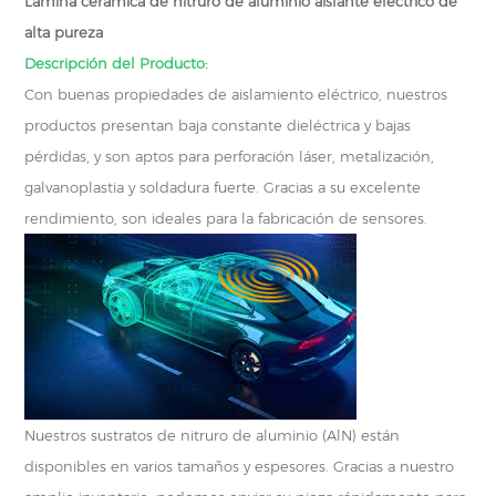
Lámina cerámica de nitruro de aluminio aislante eléctrico de
alta pureza
Descripción del Producto:
Con buenas propiedades de aislamiento eléctrico, nuestros
productos presentan baja constante dieléctrica y bajas
pérdidas, y son aptos para perforación láser, metalización,
galvanoplastia y soldadura fuerte. Gracias a su excelente
rendimiento, son ideales para la fabricación de sensores.
Nuestros sustratos de nitruro de aluminio (AlN) están
disponibles en varios tamaños y espesores. Gracias a nuestro