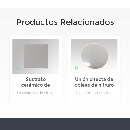
Productos Relacionados
Sustrato
Unión directa de
cerámico de
obleas de nitruro
nitruro de
de aluminio
La cerámica de nitruro de aluminio (AlN) tiene excelentes propiedades como alta conductividad térmica, alta resistencia, alta resistividad, pequeña densidad, baja constante dieléctrica, no toxicidad y coeficiente de expansión térmica.Detalles del producto:Material: Nitruro de aluminioFunción: Cerámica de aislamiento y disipación de calor.Tipo: CerámicaColor: GrisSe puede personalizar: Sí, proporcione dibujos para productos específicos.
La cerámica de nitruro de aluminio (AlN) tiene excelentes propiedades como alta conductividad térmica, alta resistencia, alta resistividad, pequeña densidad, baja constante dieléctrica, no toxicidad y coeficiente de expansión térmica.Detalles del producto:Material: Nitruro de aluminioFunción: Cerámica de aislamiento y disipación de calor.Tipo: CerámicaColor: GrisSe puede personalizar: Sí, proporcione dibujos para productos específicos.
aluminio de alta
cerámico
conductividad
térmica