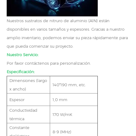
Nuestros sustratos de nitruro de aluminio (AlN) están
disponibles en varios tamaños y espesores. Gracias a nuestro
amplio inventario, podemos enviar su pieza rápidamente para
que pueda comenzar su proyecto.
Nuestro Servicio:
Por favor contáctenos para personalización.
Especificación:
Dimensiones (largo
140*190 mm, etc.
x ancho)
Espesor
1,0 mm
Conductividad
170 W/mK
térmica
Constante
8-9 (MHz)
dieléctrica