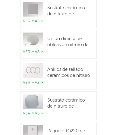
Sustrato cerámico
de nitruro de
aluminio de alta
VER MÁS
conductividad
térmica
Unión directa de
obleas de nitruro de
aluminio cerámico
VER MÁS
Anillos de sellado
cerámicos de nitruro
de aluminio para
VER MÁS
aislamiento
Sustrato cerámico
de nitruro de
aluminio de 12
VER MÁS
pulgadas GaN-on-
QST
Paquete TO220 de