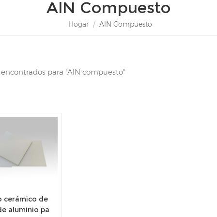
AlN Compuesto
Hogar
/
AlN Compuesto
s encontrados para "AlN compuesto"
o cerámico de
de aluminio pa