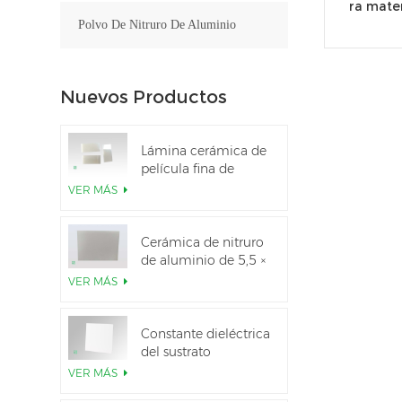
ra mate
Polvo De Nitruro De Aluminio
Nuevos Productos
Lámina cerámica de
película fina de
nitruro de aluminio
VER MÁS
pulido personalizado
Cerámica de nitruro
de aluminio de 5,5 ×
7,5 pulgadas
VER MÁS
utilizada para el
módulo IGBT
Constante dieléctrica
del sustrato
cerámico Al2O3 al
VER MÁS
99,6 %