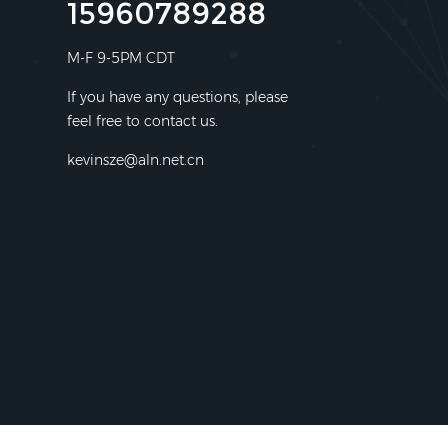
15960789288
M-F 9-5PM CDT
If you have any questions, please
feel free to contact us.
kevinsze@aln.net.cn