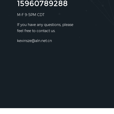
15960789288
M-F 9-5PM CDT
If you have any questions, please
feel free to contact us.
kevinsze@aln.net.cn