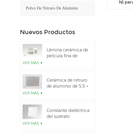
N) par
Polvo De Nitruro De Aluminio
Nuevos Productos
Lámina cerámica de
película fina de
nitruro de aluminio
VER MÁS
pulido personalizado
Cerámica de nitruro
de aluminio de 5,5 ×
7,5 pulgadas
VER MÁS
utilizada para el
módulo IGBT
Constante dieléctrica
del sustrato
cerámico Al2O3 al
VER MÁS
99,6 %