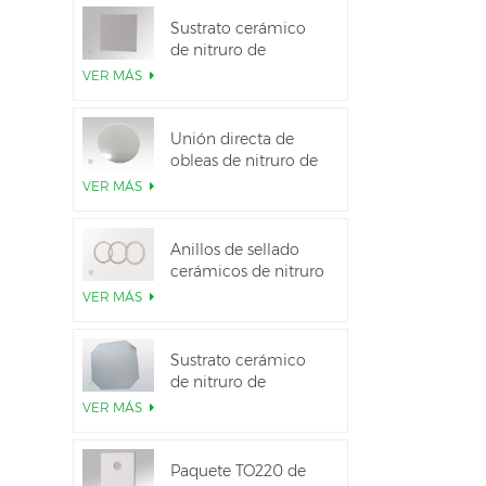
Sustrato cerámico
de nitruro de
aluminio de alta
VER MÁS
conductividad
térmica
Unión directa de
obleas de nitruro de
aluminio cerámico
VER MÁS
Anillos de sellado
cerámicos de nitruro
de aluminio para
VER MÁS
aislamiento
Sustrato cerámico
de nitruro de
aluminio de 12
VER MÁS
pulgadas GaN-on-
QST
Paquete TO220 de