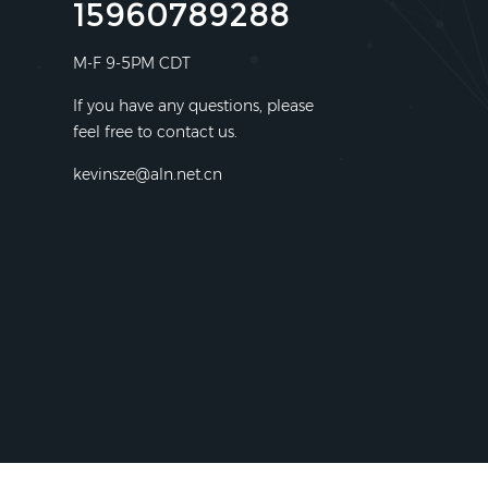
15960789288
M-F 9-5PM CDT
If you have any questions, please
feel free to contact us.
kevinsze@aln.net.cn