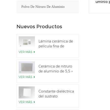
uminio 
Polvo De Nitruro De Aluminio
Nuevos Productos
Lámina cerámica de
película fina de
nitruro de aluminio
VER MÁS
pulido personalizado
Cerámica de nitruro
de aluminio de 5,5 ×
7,5 pulgadas
VER MÁS
utilizada para el
módulo IGBT
Constante dieléctrica
del sustrato
cerámico Al2O3 al
VER MÁS
99,6 %