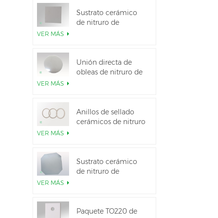
Sustrato cerámico
de nitruro de
aluminio de alta
VER MÁS
conductividad
térmica
Unión directa de
obleas de nitruro de
aluminio cerámico
VER MÁS
Anillos de sellado
cerámicos de nitruro
de aluminio para
VER MÁS
aislamiento
Sustrato cerámico
de nitruro de
aluminio de 12
VER MÁS
pulgadas GaN-on-
QST
Paquete TO220 de