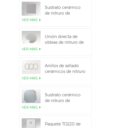
Sustrato cerámico
de nitruro de
aluminio de alta
VER MÁS
conductividad
térmica
Unión directa de
obleas de nitruro de
aluminio cerámico
VER MÁS
Anillos de sellado
cerámicos de nitruro
de aluminio para
VER MÁS
aislamiento
Sustrato cerámico
de nitruro de
aluminio de 12
VER MÁS
pulgadas GaN-on-
QST
Paquete TO220 de