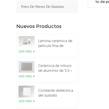
to de p
Polvo De Nitruro De Aluminio
Nuevos Productos
Lámina cerámica de
película fina de
nitruro de aluminio
VER MÁS
pulido personalizado
Cerámica de nitruro
de aluminio de 5,5 ×
7,5 pulgadas
VER MÁS
utilizada para el
módulo IGBT
Constante dieléctrica
del sustrato
cerámico Al2O3 al
VER MÁS
99,6 %