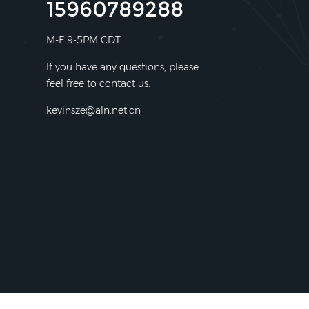
15960789288
M-F 9-5PM CDT
If you have any questions, please
feel free to contact us.
kevinsze@aln.net.cn