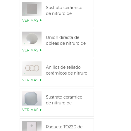
Sustrato cerámico
de nitruro de
aluminio de alta
VER MÁS
conductividad
térmica
Unión directa de
obleas de nitruro de
aluminio cerámico
VER MÁS
Anillos de sellado
cerámicos de nitruro
de aluminio para
VER MÁS
aislamiento
Sustrato cerámico
de nitruro de
aluminio de 12
VER MÁS
pulgadas GaN-on-
QST
Paquete TO220 de