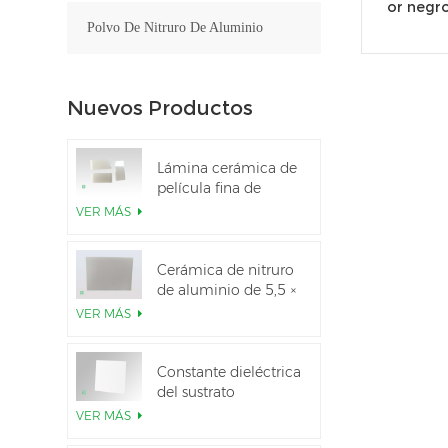
or negro
Polvo De Nitruro De Aluminio
Nuevos Productos
Lámina cerámica de
película fina de
nitruro de aluminio
VER MÁS
pulido personalizado
Cerámica de nitruro
de aluminio de 5,5 ×
7,5 pulgadas
VER MÁS
utilizada para el
módulo IGBT
Constante dieléctrica
del sustrato
cerámico Al2O3 al
VER MÁS
99,6 %