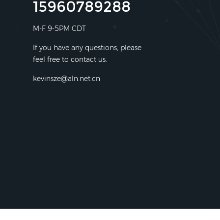
15960789288
M-F 9-5PM CDT
If you have any questions, please
feel free to contact us.
kevinsze@aln.net.cn