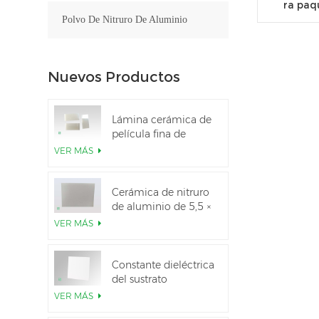
ra paq
Polvo De Nitruro De Aluminio
Nuevos Productos
Lámina cerámica de
película fina de
nitruro de aluminio
VER MÁS
pulido personalizado
Cerámica de nitruro
de aluminio de 5,5 ×
7,5 pulgadas
VER MÁS
utilizada para el
módulo IGBT
Constante dieléctrica
del sustrato
cerámico Al2O3 al
VER MÁS
99,6 %