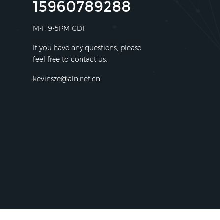
15960789288
M-F 9-5PM CDT
If you have any questions, please
feel free to contact us.
kevinsze@aln.net.cn