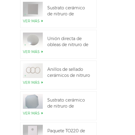
Sustrato cerámico
de nitruro de
aluminio de alta
VER MÁS
conductividad
térmica
Unión directa de
obleas de nitruro de
aluminio cerámico
VER MÁS
Anillos de sellado
cerámicos de nitruro
de aluminio para
VER MÁS
aislamiento
Sustrato cerámico
de nitruro de
aluminio de 12
VER MÁS
pulgadas GaN-on-
QST
Paquete TO220 de