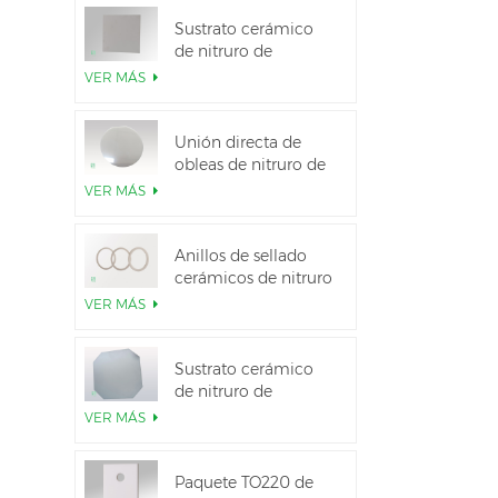
Sustrato cerámico
de nitruro de
aluminio de alta
VER MÁS
conductividad
térmica
Unión directa de
obleas de nitruro de
aluminio cerámico
VER MÁS
Anillos de sellado
cerámicos de nitruro
de aluminio para
VER MÁS
aislamiento
Sustrato cerámico
de nitruro de
aluminio de 12
VER MÁS
pulgadas GaN-on-
QST
Paquete TO220 de