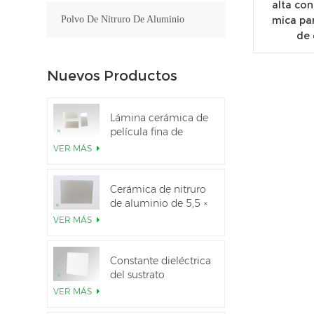
alta con
mica pa
Polvo De Nitruro De Aluminio
de 
Nuevos Productos
Lámina cerámica de
película fina de
nitruro de aluminio
VER MÁS
pulido personalizado
Cerámica de nitruro
de aluminio de 5,5 ×
7,5 pulgadas
VER MÁS
utilizada para el
módulo IGBT
Constante dieléctrica
del sustrato
cerámico Al2O3 al
VER MÁS
99,6 %