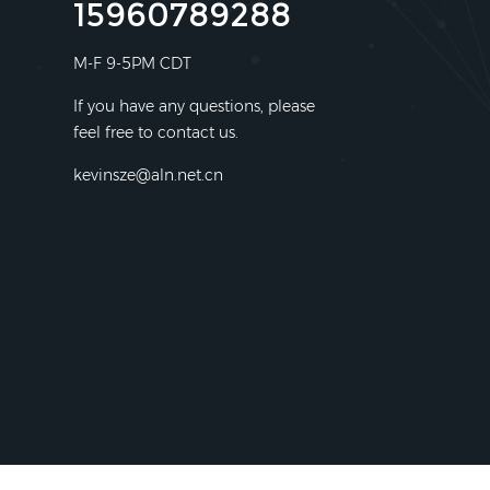
15960789288
M-F 9-5PM CDT
If you have any questions, please
feel free to contact us.
kevinsze@aln.net.cn