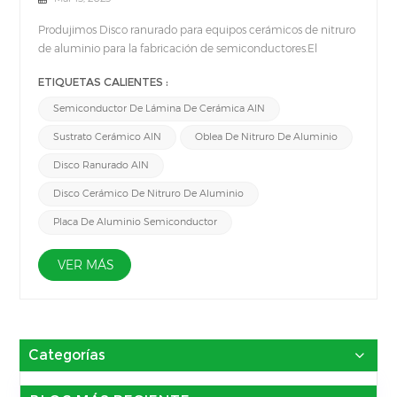
Produjimos Disco ranurado para equipos cerámicos de nitruro
de aluminio para la fabricación de semiconductores.El
proceso de fabricación de semiconductores incluye un
ETIQUETAS CALIENTES :
entorno hostil donde se genera plasma. Por lo tanto, la
Cerámica de nitruro de aluminio (AlN) con excelente
Semiconductor De Lámina De Cerámica AlN
resistencia al plasma son más adecuados para la fabricación
Sustrato Cerámico AlN
Oblea De Nitruro De Aluminio
de semiconductores. Es más, en la fabricación de
semiconductores se utiliza una combinación de gases
Disco Ranurado AlN
precursores volátiles, plasma y altas temperaturas para colocar
Disco Cerámico De Nitruro De Aluminio
películas de alta calidad sobre las obleas. Las cámaras de
deposición y las herramientas de manipulación de obleas
Placa De Aluminio Semiconductor
requieren componentes cerámicos duraderos para resistir
estos entornos desafiantes, por lo que el Disco ranurado de
VER MÁS
cerámica de nitruro de aluminio Es adecuado para la
industria de semiconductores.&nbsp;
Categorías