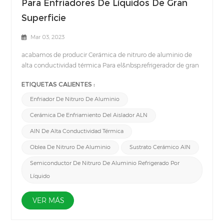
Para Enfriadores De Líquidos De Gran
Superficie
Mar 03, 2023
acabamos de producir Cerámica de nitruro de aluminio de
alta conductividad térmica Para el&nbsp;refrigerador de gran
superficie. La estructura monolítica hecha de Nitruro de
ETIQUETAS CALIENTES :
aluminio (AlN) Es hermético después de la cocción, lo que lo
hace perfecto para aplicaciones de alta presión externa.Las
Enfriador De Nitruro De Aluminio
ventajas de Cerámica AlN para refrigeradores líquidos de gran
Cerámica De Enfriamiento Del Aislador ALN
superficie son que el diseño del disipador de calor monolítico
proporciona una excelente transferencia de calor de la
AlN De Alta Conductividad Térmica
cerámica al agua de refrigeración y ambas conexiones de
Oblea De Nitruro De Aluminio
Sustrato Cerámico AlN
refrigeración están en el mismo lado y se insertan con dos
anillos de sellado.Por lo tanto, nuestro refrigerador líquido AlN
Semiconductor De Nitruro De Aluminio Refrigerado Por
Ceramic para áreas grandes es muy adecuado para
Líquido
aplicaciones que requieren una refrigeración efectiva de áreas
grandes.
VER MÁS