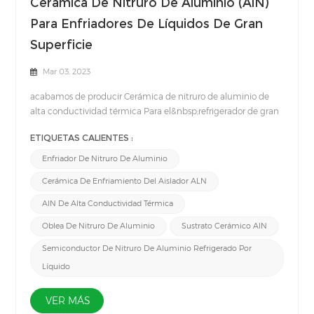
Cerámica De Nitruro De Aluminio (AlN)
Para Enfriadores De Líquidos De Gran
Superficie
Mar 03, 2023
acabamos de producir Cerámica de nitruro de aluminio de
alta conductividad térmica Para el&nbsp;refrigerador de gran
superficie. La estructura monolítica hecha de Nitruro de
ETIQUETAS CALIENTES :
aluminio (AlN) Es hermético después de la cocción, lo que lo
hace perfecto para aplicaciones de alta presión externa.Las
Enfriador De Nitruro De Aluminio
ventajas de Cerámica AlN para refrigeradores líquidos de gran
Cerámica De Enfriamiento Del Aislador ALN
superficie son que el diseño del disipador de calor monolítico
proporciona una excelente transferencia de calor de la
AlN De Alta Conductividad Térmica
cerámica al agua de refrigeración y ambas conexiones de
Oblea De Nitruro De Aluminio
Sustrato Cerámico AlN
refrigeración están en el mismo lado y se insertan con dos
anillos de sellado.Por lo tanto, nuestro refrigerador líquido AlN
Semiconductor De Nitruro De Aluminio Refrigerado Por
Ceramic para áreas grandes es muy adecuado para
Líquido
aplicaciones que requieren una refrigeración efectiva de áreas
grandes.
VER MÁS