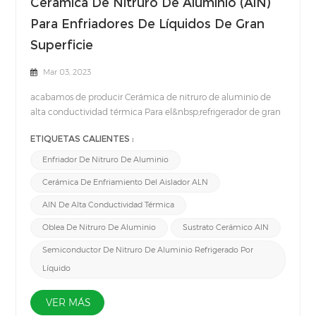
Cerámica De Nitruro De Aluminio (AlN)
Para Enfriadores De Líquidos De Gran
Superficie
Mar 03, 2023
acabamos de producir Cerámica de nitruro de aluminio de
alta conductividad térmica Para el&nbsp;refrigerador de gran
superficie. La estructura monolítica hecha de Nitruro de
ETIQUETAS CALIENTES :
aluminio (AlN) Es hermético después de la cocción, lo que lo
hace perfecto para aplicaciones de alta presión externa.Las
Enfriador De Nitruro De Aluminio
ventajas de Cerámica AlN para refrigeradores líquidos de gran
Cerámica De Enfriamiento Del Aislador ALN
superficie son que el diseño del disipador de calor monolítico
proporciona una excelente transferencia de calor de la
AlN De Alta Conductividad Térmica
cerámica al agua de refrigeración y ambas conexiones de
Oblea De Nitruro De Aluminio
Sustrato Cerámico AlN
refrigeración están en el mismo lado y se insertan con dos
anillos de sellado.Por lo tanto, nuestro refrigerador líquido AlN
Semiconductor De Nitruro De Aluminio Refrigerado Por
Ceramic para áreas grandes es muy adecuado para
Líquido
aplicaciones que requieren una refrigeración efectiva de áreas
grandes.
VER MÁS