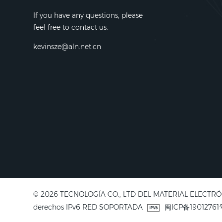
If you have any questions, please
feel free to contact us.
kevinsze@aln.net.cn
© 2026 TECNOLOGÍA CO., LTD DEL MATERIAL ELECTRÓN
derechos IPv6 RED SOPORTADA
闽ICP备19012761