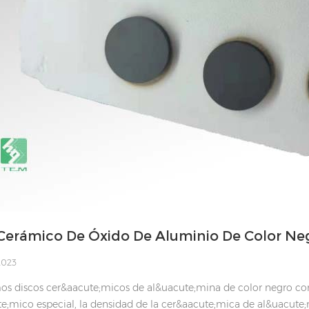
Cerámico De Óxido De Aluminio De Color Neg
 2023
s discos cer&aacute;micos de al&uacute;mina de color negro co
e;mico especial, la densidad de la cer&aacute;mica de al&uacute