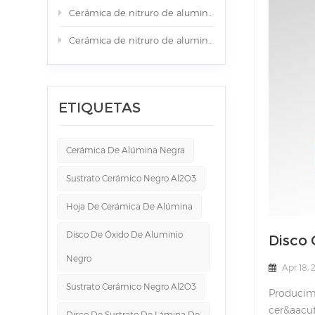
Cerámica de nitruro de aluminio (AlN) para enfriadores de líquidos de gran superficie
Cerámica de nitruro de aluminio (AlN) 310*310*1,0 mm que puede ser sustrato GaN-on-QST
ETIQUETAS
Cerámica De Alúmina Negra
Sustrato Cerámico Negro Al2O3
Hoja De Cerámica De Alúmina
Disco De Óxido De Aluminio
Disco 
Negro
Apr 18,
Sustrato Cerámico Negro Al2O3
Producimo
cer&aacut
Disco De Sustrato De Lámina De