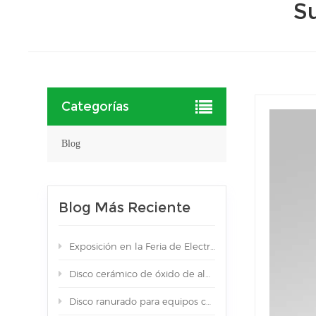
S
Categorías
Blog
Blog Más Reciente
Exposición en la Feria de Electrónica de Múnich con el stand nº 139/2
Disco cerámico de óxido de aluminio de color negro de alta pureza
Disco ranurado para equipos cerámicos de nitruro de aluminio (AlN) semiconductor