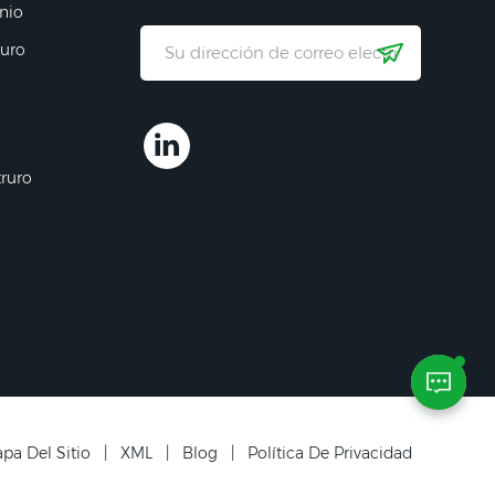
nio
ruro
truro
pa Del Sitio
|
XML
|
Blog
|
Política De Privacidad