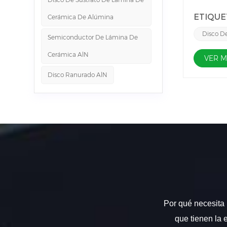
embalaje 
ETIQUE
Cerámica De Alúmina
de embala
cer&aacut
Disco D
Semiconductor De Lámina De
Como los 
Cerámica AlN
que la al
VER 
y se debe
Disco Ranurado AlN
contra la
de evitar l
Por qué necesita 
que tienen la 