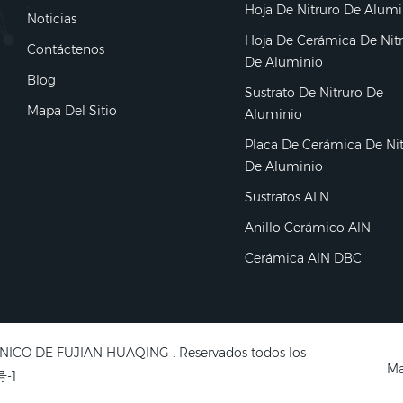
Hoja De Nitruro De Alumi
Noticias
Hoja De Cerámica De Nit
Contáctenos
De Aluminio
Blog
Sustrato De Nitruro De
Mapa Del Sitio
Aluminio
Placa De Cerámica De Ni
De Aluminio
Sustratos ALN
Anillo Cerámico AlN
Cerámica AlN DBC
ICO DE FUJIAN HUAQING . Reservados todos los
Ma
号-1