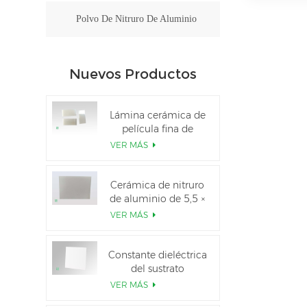
Polvo De Nitruro De Aluminio
Nuevos Productos
Lámina cerámica de
película fina de
nitruro de aluminio
VER MÁS
pulido personalizado
Cerámica de nitruro
de aluminio de 5,5 ×
7,5 pulgadas
VER MÁS
utilizada para el
módulo IGBT
Constante dieléctrica
del sustrato
cerámico Al2O3 al
VER MÁS
99,6 %