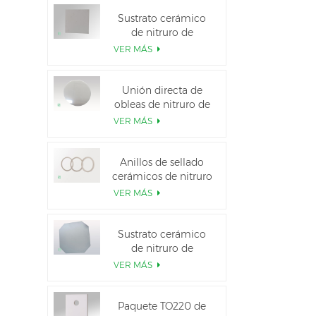
Sustrato cerámico
de nitruro de
aluminio de alta
VER MÁS
conductividad
térmica
Unión directa de
obleas de nitruro de
aluminio cerámico
VER MÁS
Anillos de sellado
cerámicos de nitruro
de aluminio para
VER MÁS
aislamiento
Sustrato cerámico
de nitruro de
aluminio de 12
VER MÁS
pulgadas GaN-on-
QST
Paquete TO220 de