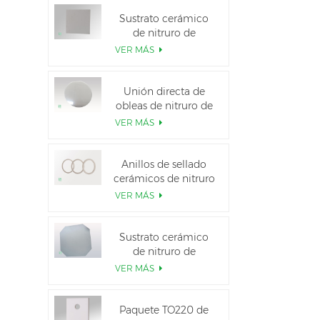
Sustrato cerámico
de nitruro de
aluminio de alta
VER MÁS
conductividad
térmica
Unión directa de
obleas de nitruro de
aluminio cerámico
VER MÁS
Anillos de sellado
cerámicos de nitruro
de aluminio para
VER MÁS
aislamiento
Sustrato cerámico
de nitruro de
aluminio de 12
VER MÁS
pulgadas GaN-on-
QST
Paquete TO220 de