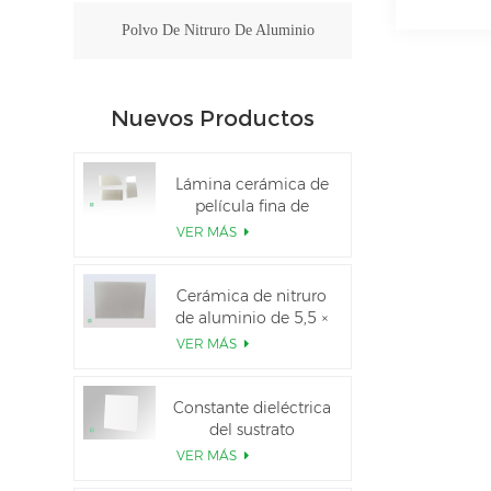
Polvo De Nitruro De Aluminio
Nuevos Productos
Lámina cerámica de
película fina de
nitruro de aluminio
VER MÁS
pulido personalizado
Cerámica de nitruro
de aluminio de 5,5 ×
7,5 pulgadas
VER MÁS
utilizada para el
módulo IGBT
Constante dieléctrica
del sustrato
cerámico Al2O3 al
VER MÁS
99,6 %