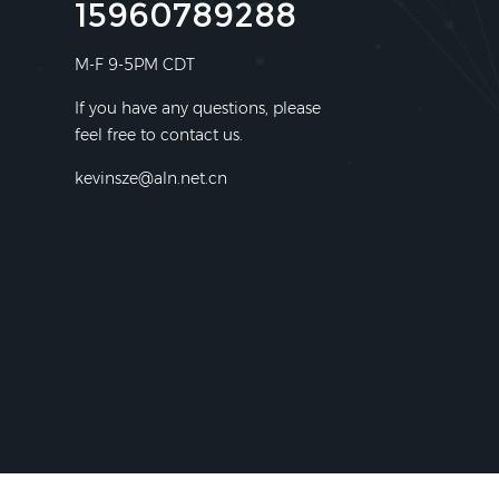
15960789288
M-F 9-5PM CDT
If you have any questions, please
feel free to contact us.
kevinsze@aln.net.cn