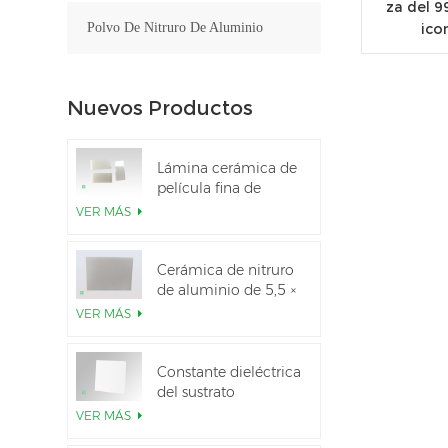
za del 9
ico
Polvo De Nitruro De Aluminio
Nuevos Productos
Lámina cerámica de
película fina de
nitruro de aluminio
VER MÁS
pulido personalizado
Cerámica de nitruro
de aluminio de 5,5 ×
7,5 pulgadas
VER MÁS
utilizada para el
módulo IGBT
Constante dieléctrica
del sustrato
cerámico Al2O3 al
VER MÁS
99,6 %