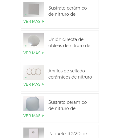
Sustrato cerámico
de nitruro de
aluminio de alta
VER MÁS
conductividad
térmica
Unión directa de
obleas de nitruro de
aluminio cerámico
VER MÁS
Anillos de sellado
cerámicos de nitruro
de aluminio para
VER MÁS
aislamiento
Sustrato cerámico
de nitruro de
aluminio de 12
VER MÁS
pulgadas GaN-on-
QST
Paquete TO220 de