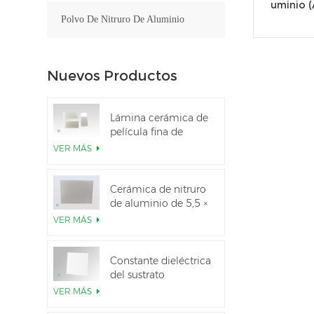
uminio (
Polvo De Nitruro De Aluminio
Nuevos Productos
Lámina cerámica de
película fina de
nitruro de aluminio
VER MÁS
pulido personalizado
Cerámica de nitruro
de aluminio de 5,5 ×
7,5 pulgadas
VER MÁS
utilizada para el
módulo IGBT
Constante dieléctrica
del sustrato
cerámico Al2O3 al
VER MÁS
99,6 %