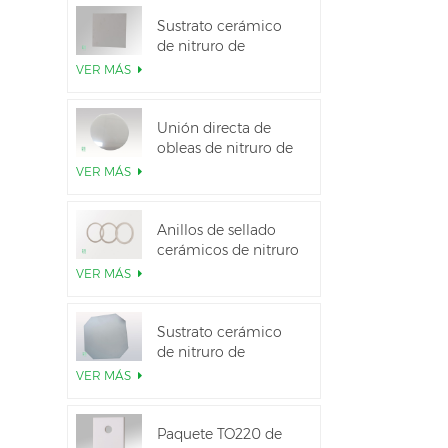
Sustrato cerámico
de nitruro de
aluminio de alta
VER MÁS
conductividad
térmica
Unión directa de
obleas de nitruro de
aluminio cerámico
VER MÁS
Anillos de sellado
cerámicos de nitruro
de aluminio para
VER MÁS
aislamiento
Sustrato cerámico
de nitruro de
aluminio de 12
VER MÁS
pulgadas GaN-on-
QST
Paquete TO220 de