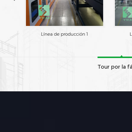
 de fabrica
Línea de producción 1
Tour por la f