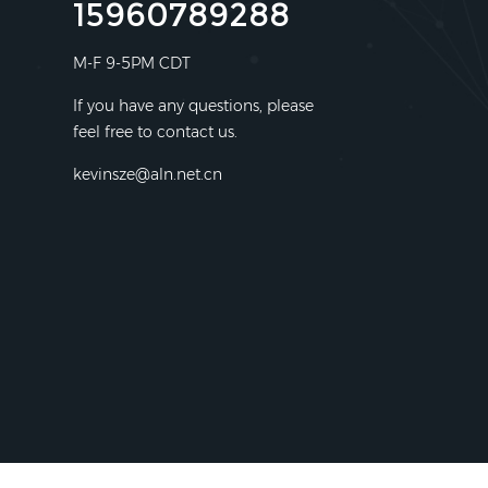
15960789288
M-F 9-5PM CDT
If you have any questions, please
feel free to contact us.
kevinsze@aln.net.cn