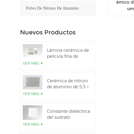
ámico de
umi
Polvo De Nitruro De Aluminio
Nuevos Productos
Lámina cerámica de
película fina de
nitruro de aluminio
VER MÁS
pulido personalizado
Cerámica de nitruro
de aluminio de 5,5 ×
7,5 pulgadas
VER MÁS
utilizada para el
módulo IGBT
Constante dieléctrica
del sustrato
cerámico Al2O3 al
VER MÁS
99,6 %