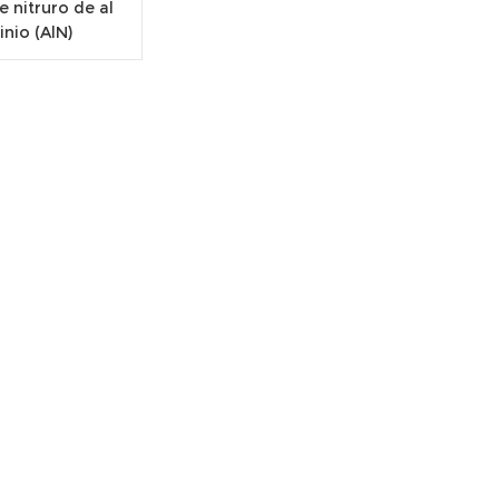
 nitruro de al
nio (AlN)