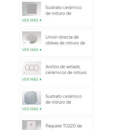
Sustrato cerámico
de nitruro de
aluminio de alta
VER MÁS
conductividad
térmica
Unión directa de
obleas de nitruro de
aluminio cerámico
VER MÁS
Anillos de sellado
cerámicos de nitruro
de aluminio para
VER MÁS
aislamiento
Sustrato cerámico
de nitruro de
aluminio de 12
VER MÁS
pulgadas GaN-on-
QST
Paquete TO220 de