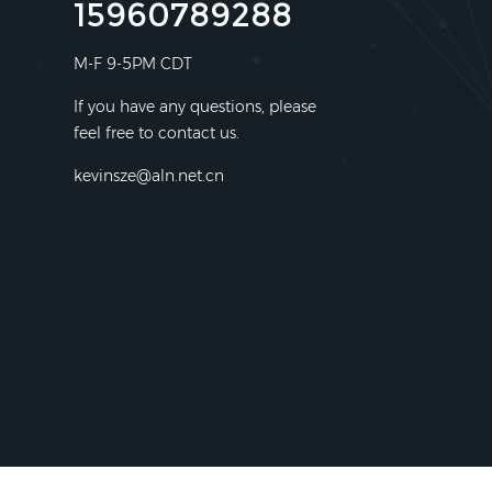
15960789288
M-F 9-5PM CDT
If you have any questions, please
feel free to contact us.
kevinsze@aln.net.cn