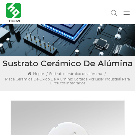
Sustrato Cerámico De Alúmina
Hogar
/
Sustrato cerámico de alúmina
/
Placa Cerámica De Óxido De Aluminio Cortada Por Láser Industrial Para
Circuitos Integrados