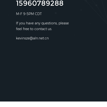
15960789288
M-F 9-5PM CDT
If you have any questions, please
feel free to contact us.
kevinsze@aln.net.cn