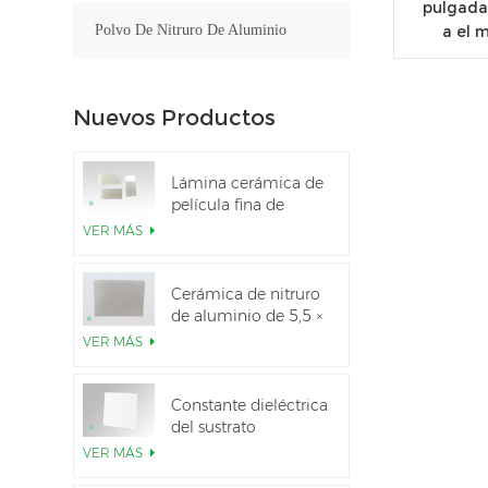
pulgadas
a el 
Polvo De Nitruro De Aluminio
Nuevos Productos
Lámina cerámica de
película fina de
nitruro de aluminio
VER MÁS
pulido personalizado
Cerámica de nitruro
de aluminio de 5,5 ×
7,5 pulgadas
VER MÁS
utilizada para el
módulo IGBT
Constante dieléctrica
del sustrato
cerámico Al2O3 al
VER MÁS
99,6 %