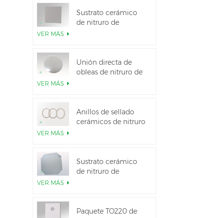
Sustrato cerámico
de nitruro de
aluminio de alta
VER MÁS
conductividad
térmica
Unión directa de
obleas de nitruro de
aluminio cerámico
VER MÁS
Anillos de sellado
cerámicos de nitruro
de aluminio para
VER MÁS
aislamiento
Sustrato cerámico
de nitruro de
aluminio de 12
VER MÁS
pulgadas GaN-on-
QST
Paquete TO220 de