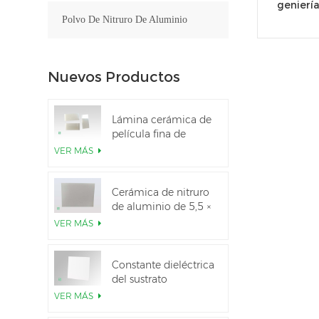
genierí
Polvo De Nitruro De Aluminio
Nuevos Productos
Lámina cerámica de
película fina de
nitruro de aluminio
VER MÁS
pulido personalizado
Cerámica de nitruro
de aluminio de 5,5 ×
7,5 pulgadas
VER MÁS
utilizada para el
módulo IGBT
Constante dieléctrica
del sustrato
cerámico Al2O3 al
VER MÁS
99,6 %