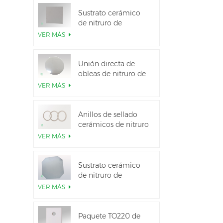
Sustrato cerámico
de nitruro de
aluminio de alta
VER MÁS
conductividad
térmica
Unión directa de
obleas de nitruro de
aluminio cerámico
VER MÁS
Anillos de sellado
cerámicos de nitruro
de aluminio para
VER MÁS
aislamiento
Sustrato cerámico
de nitruro de
aluminio de 12
VER MÁS
pulgadas GaN-on-
QST
Paquete TO220 de