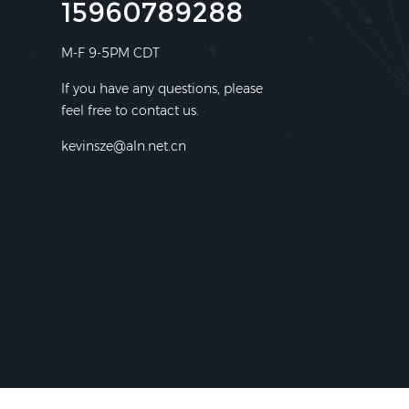
15960789288
M-F 9-5PM CDT
If you have any questions, please
feel free to contact us.
kevinsze@aln.net.cn