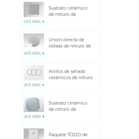
Sustrato cerámico
de nitruro de
aluminio de alta
VER MÁS
conductividad
térmica
Unión directa de
obleas de nitruro de
aluminio cerámico
VER MÁS
Anillos de sellado
cerámicos de nitruro
de aluminio para
VER MÁS
aislamiento
Sustrato cerámico
de nitruro de
aluminio de 12
VER MÁS
pulgadas GaN-on-
QST
Paquete TO220 de