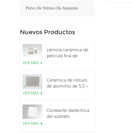
Polvo De Nitruro De Aluminio
Nuevos Productos
Lámina cerámica de
película fina de
nitruro de aluminio
VER MÁS
pulido personalizado
Cerámica de nitruro
de aluminio de 5,5 ×
7,5 pulgadas
VER MÁS
utilizada para el
módulo IGBT
Constante dieléctrica
del sustrato
cerámico Al2O3 al
VER MÁS
99,6 %