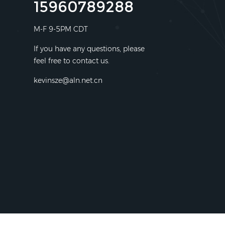
15960789288
M-F 9-5PM CDT
If you have any questions, please
feel free to contact us.
kevinsze@aln.net.cn