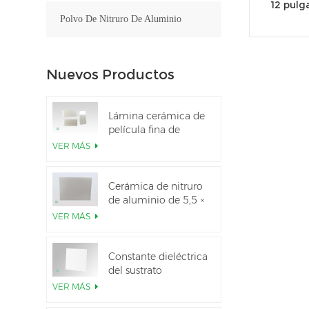
12 pul
Polvo De Nitruro De Aluminio
Nuevos Productos
Lámina cerámica de
película fina de
nitruro de aluminio
VER MÁS
pulido personalizado
Cerámica de nitruro
de aluminio de 5,5 ×
7,5 pulgadas
VER MÁS
utilizada para el
módulo IGBT
Constante dieléctrica
del sustrato
cerámico Al2O3 al
VER MÁS
99,6 %