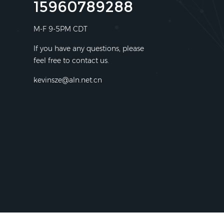
15960789288
M-F 9-5PM CDT
If you have any questions, please
feel free to contact us.
kevinsze@aln.net.cn