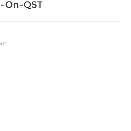
aN-On-QST
ST"