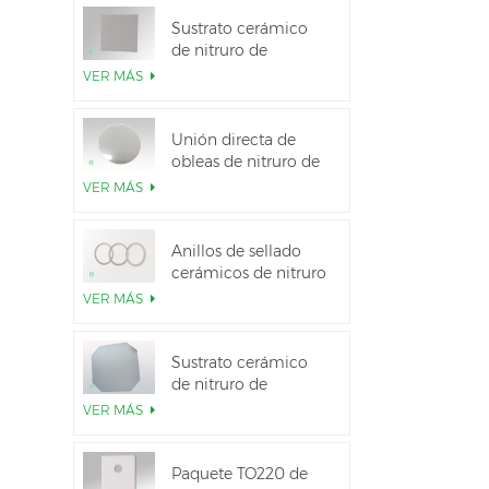
Sustrato cerámico
de nitruro de
aluminio de alta
VER MÁS
conductividad
térmica
Unión directa de
obleas de nitruro de
aluminio cerámico
VER MÁS
Anillos de sellado
cerámicos de nitruro
de aluminio para
VER MÁS
aislamiento
Sustrato cerámico
de nitruro de
aluminio de 12
VER MÁS
pulgadas GaN-on-
QST
Paquete TO220 de