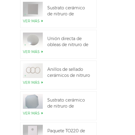
Sustrato cerámico
de nitruro de
aluminio de alta
VER MÁS
conductividad
térmica
Unión directa de
obleas de nitruro de
aluminio cerámico
VER MÁS
Anillos de sellado
cerámicos de nitruro
de aluminio para
VER MÁS
aislamiento
Sustrato cerámico
de nitruro de
aluminio de 12
VER MÁS
pulgadas GaN-on-
QST
Paquete TO220 de