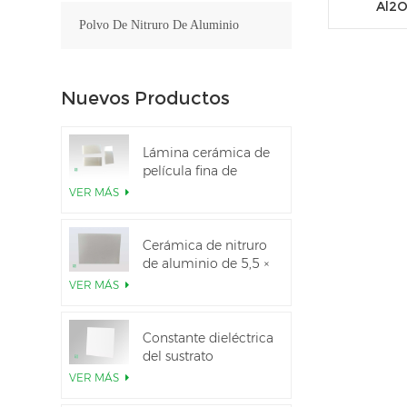
Al2O
Polvo De Nitruro De Aluminio
Nuevos Productos
Lámina cerámica de
película fina de
nitruro de aluminio
VER MÁS
pulido personalizado
Cerámica de nitruro
de aluminio de 5,5 ×
7,5 pulgadas
VER MÁS
utilizada para el
módulo IGBT
Constante dieléctrica
del sustrato
cerámico Al2O3 al
VER MÁS
99,6 %