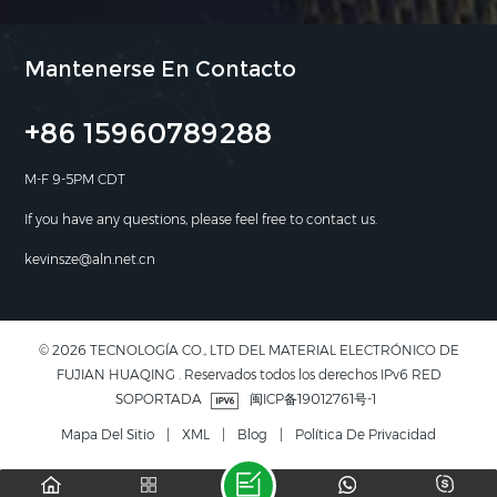
Mantenerse En Contacto
+86 15960789288
M-F 9-5PM CDT
If you have any questions, please feel free to contact us.
kevinsze@aln.net.cn
© 2026 TECNOLOGÍA CO., LTD DEL MATERIAL ELECTRÓNICO DE
FUJIAN HUAQING . Reservados todos los derechos IPv6 RED
SOPORTADA
闽ICP备19012761号-1
Mapa Del Sitio
|
XML
|
Blog
|
Política De Privacidad